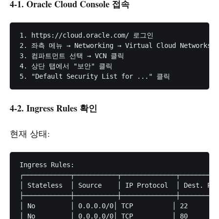
4-1. Oracle Cloud Console 접속
1. https://cloud.oracle.com/ 로그인

2. 좌측 메뉴 → Networking → Virtual Cloud Networks

3. 컴파트먼트 선택 → VCN 클릭

4. 상단 탭에서 "보안" 클릭

4-2. Ingress Rules 확인
현재 상태:
Ingress Rules:

┌────────────┬───────────┬──────────────┬──────────
│ Stateless  │ Source    │ IP Protocol  │ Dest. Por
├────────────┼───────────┼──────────────┼──────────
│ No         │ 0.0.0.0/0│ TCP          │ 22      
│ No         │ 0.0.0.0/0│ TCP          │ 80        