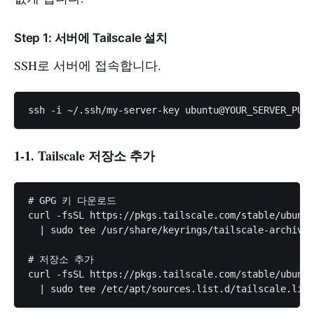
Step 1: 서버에 Tailscale 설치
SSH로 서버에 접속합니다.
1-1. Tailscale 저장소 추가
# GPG 키 다운로드

curl -fsSL https://pkgs.tailscale.com/stable/ubuntu
  | sudo tee /usr/share/keyrings/tailscale-archive-
# 저장소 추가

curl -fsSL https://pkgs.tailscale.com/stable/ubuntu