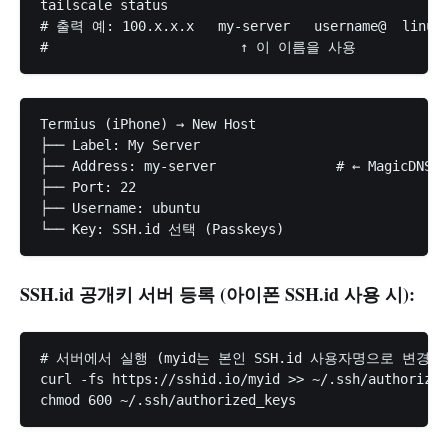
tailscale status

# 출력 예: 100.x.x.x   my-server   username@  linux 
Termius (iPhone) → New Host

├── Label: My Server

├── Address: my-server               # ← MagicDNS
├── Port: 22

├── Username: ubuntu

SSH.id 공개키 서버 등록 (아이폰 SSH.id 사용 시):
# 서버에서 실행 (myid는 본인 SSH.id 사용자명으로 변경)

curl -fs https://sshid.io/myid >> ~/.ssh/authorized