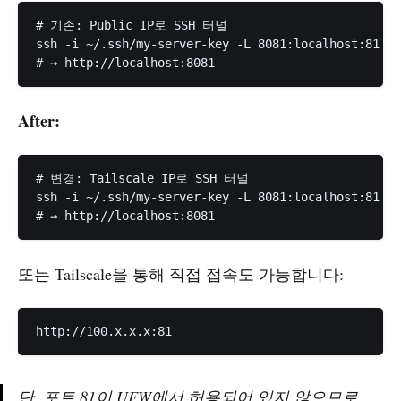
# 기존: Public IP로 SSH 터널

ssh -i ~/.ssh/my-server-key -L 8081:localhost:81 ub
After:
# 변경: Tailscale IP로 SSH 터널

ssh -i ~/.ssh/my-server-key -L 8081:localhost:81 
ub
또는 Tailscale을 통해 직접 접속도 가능합니다:
단, 포트 81이 UFW에서 허용되어 있지 않으므로