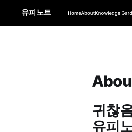
유피노트
Home
About
Knowledge Gar
Abou
귀찮음
유피