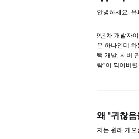
안녕하세요. 유피노
9년차 개발자이
은 하나인데 하
택 개발, 서버 
람"이 되어버렸
왜 "귀찮음
저는 원래 게으