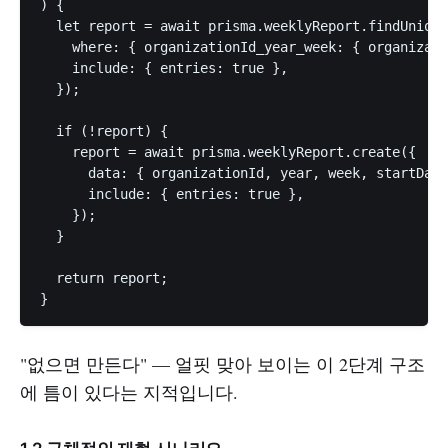
) {

  let report = await prisma.weeklyReport.findUnique
    where: { organizationId_year_week: { organizati
    include: { entries: true },

  });

  if (!report) {

    report = await prisma.weeklyReport.create({

      data: { organizationId, year, week, startDate
      include: { entries: true },

    });

  }

  return report;

"없으면 만든다" — 얼핏 맞아 보이는 이 2단계 구조
에 틈이 있다는 지적입니다.