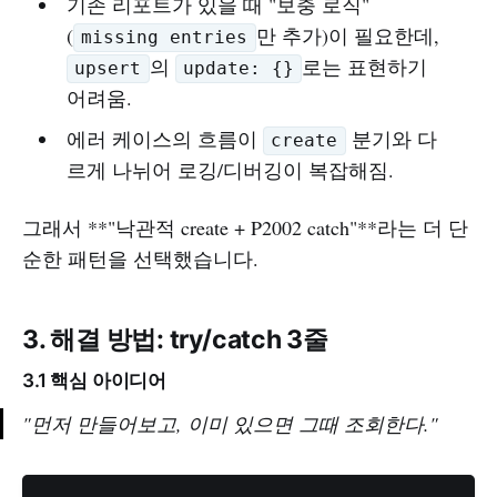
기존 리포트가 있을 때 "보충 로직"
(
만 추가)이 필요한데,
missing entries
의
로는 표현하기
upsert
update: {}
어려움.
에러 케이스의 흐름이
분기와 다
create
르게 나뉘어 로깅/디버깅이 복잡해짐.
그래서 **"낙관적 create + P2002 catch"**라는 더 단
순한 패턴을 선택했습니다.
3. 해결 방법: try/catch 3줄
3.1 핵심 아이디어
"먼저 만들어보고, 이미 있으면 그때 조회한다."