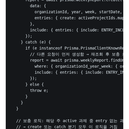
        data: {

          organizationId, year, week, startDate, en
          entries: { create: activeProjectIds.map((
        },

        include: { entries: { include: ENTRY_INCLUD
      });

    } catch (e) {

      if (e instanceof Prisma.PrismaClientKnownRequ
        // 다른 요청이 먼저 생성함 → 재조회 후 보충 로직으로
        report = await prisma.weeklyReport.findUniq
          where: { organizationId_year_week: { orga
          include: { entries: { include: ENTRY_INCL
        });

      } else {

        throw e;

      }

    }

  }

  // 보충 로직: 해당 주 active 과제 중 entry 없는 과제
  // → create 또는 catch 분기 모두 이 로직을 거침
