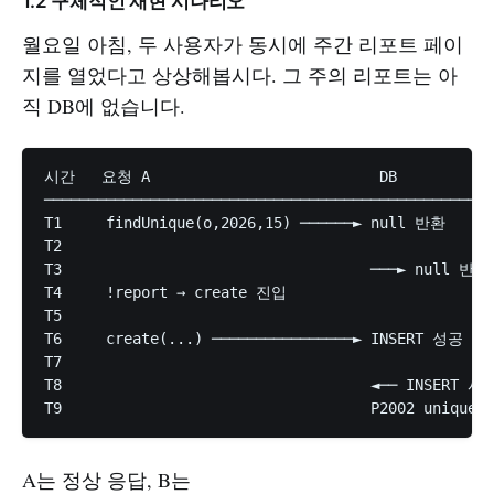
1.2 구체적인 재현 시나리오
월요일 아침, 두 사용자가 동시에 주간 리포트 페이
지를 열었다고 상상해봅시다. 그 주의 리포트는 아
직 DB에 없습니다.
시간   요청 A                          DB           
───────────────────────────────────────────────────
T1     findUnique(o,2026,15) ──────► null 반환

T2                                                 
T3                                   ───► null 반환

T4     !report → create 진입

T5                                                
T6     create(...) ────────────────► INSERT 성공

T7                                                 
T8                                   ◄── INSERT 시도
A는 정상 응답, B는