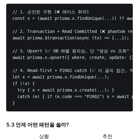
// 1. 순진한 구현 (❌ 레이스 취약)

const x = (await prisma.x.findUnique(...)) ?? await
// 2. Transaction + Read Committed (❌ phantom re
await prisma.$transaction(async (tx) => {...});

// 3. Upsert (✅ DB 레벨 원자성, 단 "생성 vs 조회" 구
await prisma.x.upsert({ where, create, update: {} }
// 4. Read-first + P2002 catch (✅ 이 글의 접근, 
let x = await prisma.x.findUnique(...);

if (!x) {

  try { x = await prisma.x.create(...); }

  catch (e) { if (e.code === "P2002") x = await pri
5.3 언제 어떤 패턴을 쓸까?
상황
추천