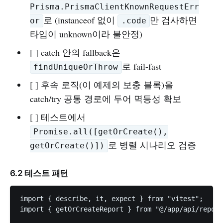
Prisma.PrismaClientKnownRequestErr
로 (instanceof 없이
만 검사하면
or
.code
타입이 unknown이라 불안정)
[ ] catch 안의 fallback은
로 fail-fast
findUniqueOrThrow
[ ] 후속 로직(이 예제의 보충 블록)을
catch/try 공통 경로에 두어 멱등성 확보
[ ] 테스트에서
Promise.all([getOrCreate(),
로 병렬 시나리오 검증
getOrCreate()])
6.2 테스트 패턴
import { describe, it, expect } from "vitest";

import { getOrCreateReport } from "@/app/api/report