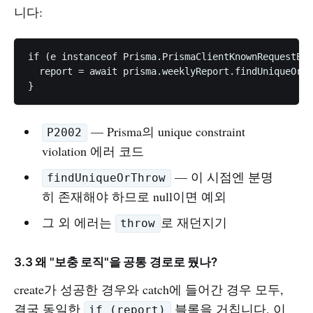
니다:
if (e instanceof Prisma.PrismaClientKnownRequestErr
  report = await prisma.weeklyReport.findUniqueOrTh
— Prisma의 unique constraint
P2002
violation 에러 코드
— 이 시점엔 분명
findUniqueOrThrow
히 존재해야 하므로 null이면 예외
그 외 에러는
로 재던지기
throw
3.3 왜 "보충 로직"을 공통 경로로 뒀나?
create가 성공한 경우와 catch에 들어간 경우 모두,
결국 동일한
블록을 거칩니다. 이
if (report)