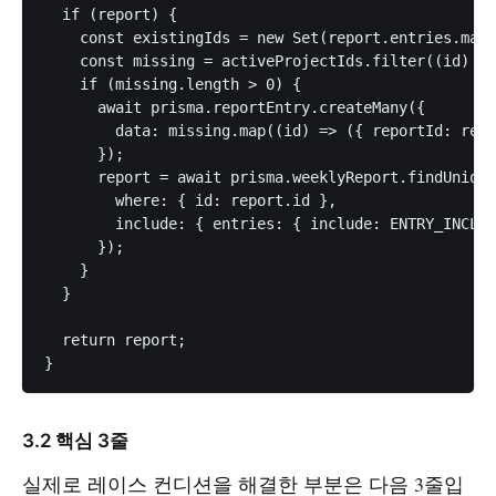
  if (report) {

    const existingIds = new Set(report.entries.map(
    const missing = activeProjectIds.filter((id) =>
    if (missing.length > 0) {

      await prisma.reportEntry.createMany({

        data: missing.map((id) => ({ reportId: repo
      });

      report = await prisma.weeklyReport.findUnique
        where: { id: report.id },

        include: { entries: { include: ENTRY_INCLUD
      });

    }

  }

  return report;

3.2 핵심 3줄
실제로 레이스 컨디션을 해결한 부분은 다음 3줄입