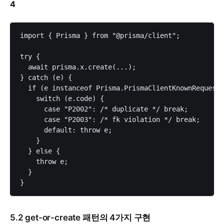
4
import { Prisma } from "@prisma/client";

try {

  await prisma.x.create(...);

} catch (e) {

  if (e instanceof Prisma.PrismaClientKnownRequestE
    switch (e.code) {

      case "P2002": /* duplicate */ break;

      case "P2003": /* fk violation */ break;

      default: throw e;

    }

  } else {

    throw e;

  }

5.2 get-or-create 패턴의 4가지 구현