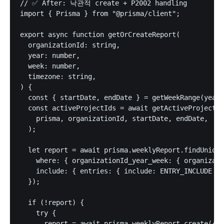
// ✅ After: 낙관적 create + P2002 handling

import { Prisma } from "@prisma/client";

export async function getOrCreateReport(

  organizationId: string,

  year: number,

  week: number,

  timezone: string,

) {

  const { startDate, endDate } = getWeekRange(year,
  const activeProjectIds = await getActiveProjectId
    prisma, organizationId, startDate, endDate,

  );

  let report = await prisma.weeklyReport.findUnique
    where: { organizationId_year_week: { organizati
    include: { entries: { include: ENTRY_INCLUDE } 
  });

  if (!report) {

    try {

      report = await prisma.weeklyReport.create({
