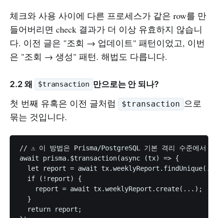
체크와 사용 사이에 다른 프로세스가 같은 row를 만
들어버리면 check 결과가 더 이상 유효하지 않습니
다. 이전 글은 "조회 → 업데이트" 패턴이었고, 이번
은 "조회 → 생성" 패턴. 해법도 다릅니다.
2.2 왜
만으로는 안 되나?
$transaction
첫 번째 유혹은 이전 글처럼
으로
$transaction
묶는 것입니다.
// ⚠️ 이 방법은 Prisma/PostgreSQL 기본 격리 수준에서 효
await prisma.$transaction(async (tx) => {

  let report = await tx.weeklyReport.findUnique(...
  if (!report) {

    report = await tx.weeklyReport.create(...);

  }

  return report;
