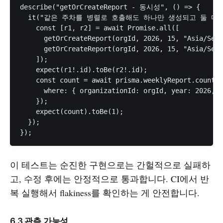
describe("getOrCreateReport - 동시성", () => {

  it("같은 주차를 병렬로 호출해도 하나만 생성되고 둘 다 같은 I
    const [r1, r2] = await Promise.all([

      getOrCreateReport(orgId, 2026, 15, "Asia/Seou
      getOrCreateReport(orgId, 2026, 15, "Asia/Seou
    ]);

    expect(r1!.id).toBe(r2!.id);

    const count = await prisma.weeklyReport.count({

      where: { organizationId: orgId, year: 2026, w
    });

    expect(count).toBe(1);

  });

이 테스트는 순진한 구현으로는 간헐적으로 실패하
고, 수정 후에는 안정적으로 통과합니다. CI에서 반
복 실행해서 flakiness를 확인하는 게 안전합니다.
6.3 관측 가능성