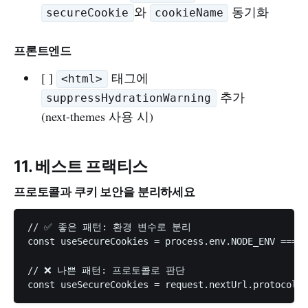
와
동기화
secureCookie
cookieName
프론트엔드
[ ]
태그에
<html>
추가
suppressHydrationWarning
(next-themes 사용 시)
11. 베스트 프랙티스
프로토콜과 쿠키 보안을 분리하세요
// ✅ 좋은 패턴: 환경 변수로 분리

const useSecureCookies = process.env.NODE_ENV === '
// ❌ 나쁜 패턴: 프로토콜로 판단
