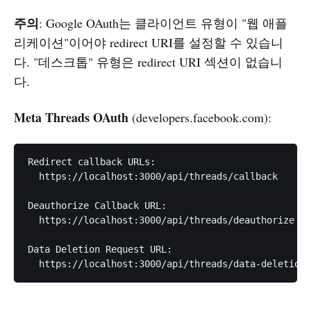
주의
: Google OAuth는 클라이언트 유형이 "웹 애플
리케이션"이어야 redirect URI를 설정할 수 있습니
다. "데스크톱" 유형은 redirect URI 섹션이 없습니
다.
Meta Threads OAuth
(developers.facebook.com):
Redirect callback URLs:

  https://localhost:3000/api/threads/callback

Deauthorize Callback URL:

  https://localhost:3000/api/threads/deauthorize

Data Deletion Request URL:
