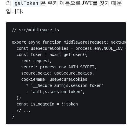
의
은 쿠키 이름으로 JWT를 찾기 때문
getToken
입니다:
// src/middleware.ts

export async function middleware(request: NextReque
  const useSecureCookies = process.env.NODE_ENV ==
  const token = await getToken({

    req: request,

    secret: process.env.AUTH_SECRET,

    secureCookie: useSecureCookies,             
    cookieName: useSecureCookies                
      ? '__Secure-authjs.session-token'

      : 'authjs.session-token',

  })

  const isLoggedIn = !!token

  // ...
