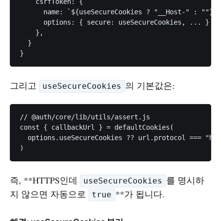
    csrfToken: {

      name: `${useSecureCookies ? "__Host-" : ""}a
      options: { secure: useSecureCookies, ... }

    },

  }

그리고
의 기본값은:
useSecureCookies
// @auth/core/lib/utils/assert.js

const { callbackUrl } = defaultCookies(

  options.useSecureCookies ?? url.protocol ===
즉, **HTTPS인데
를 명시하
useSecureCookies
지 않으면 자동으로
**가 됩니다.
true