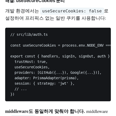
해결: useSecureCookies 분리
개발 환경에서는
로
useSecureCookies: false
설정하여 프리픽스 없는 일반 쿠키를 사용합니다:
// src/lib/auth.ts

const useSecureCookies = process.env.NODE_ENV ===
export const { handlers, signIn, signOut, auth } = 
  trustHost: true,

  useSecureCookies,                              
  providers: [GitHub({...}), Google({...})],

  adapter: PrismaAdapter(prisma),

  session: { strategy: 'jwt' },

  // ...

middleware도 동일하게 맞춰야 합니다.
middleware