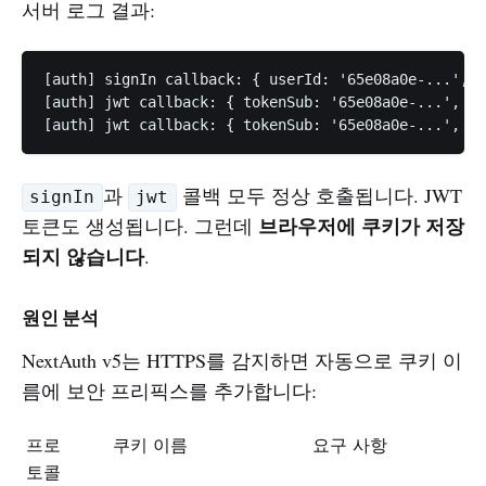
서버 로그 결과:
[auth] signIn callback: { userId: '65e08a0e-...', p
[auth] jwt callback: { tokenSub: '65e08a0e-...', us
과
콜백 모두 정상 호출됩니다. JWT
signIn
jwt
브라우저에 쿠키가 저장
토큰도 생성됩니다. 그런데
되지 않습니다
.
원인 분석
NextAuth v5는 HTTPS를 감지하면 자동으로 쿠키 이
름에 보안 프리픽스를 추가합니다:
프로
쿠키 이름
요구 사항
토콜