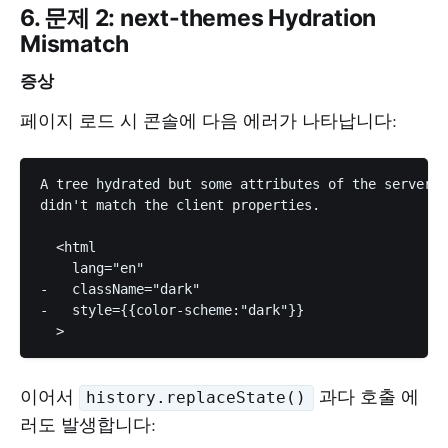
6. 문제 2: next-themes Hydration
Mismatch
증상
페이지 로드 시 콘솔에 다음 에러가 나타납니다:
A tree hydrated but some attributes of the server r
didn't match the client properties.

  <html

    lang="en"

-   className="dark"

-   style={{color-scheme:"dark"}}

이어서
과다 호출 에
history.replaceState()
러도 발생합니다: