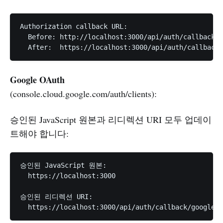
Authorization callback URL:

  Before: http://localhost:3000/api/auth/callback/g
Google OAuth
(console.cloud.google.com/auth/clients):
승인된 JavaScript 원본과 리디렉션 URI 모두 업데이
트해야 합니다:
승인된 JavaScript 원본:

  https://localhost:3000

승인된 리디렉션 URI:
