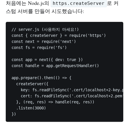
처음에는 Node.js의
로 커
https.createServer
스텀 서버를 만들어 시도했습니다:
// server.js (사용하지 마세요!)

const { createServer } = require('https')

const next = require('next')

const fs = require('fs')

const app = next({ dev: true })

const handle = app.getRequestHandler()

app.prepare().then(() => {

  createServer({

    key: fs.readFileSync('.cert/localhost+2-key.pem
    cert: fs.readFileSync('.cert/localhost+2.pem'),

  }, (req, res) => handle(req, res))

  .listen(3000)
