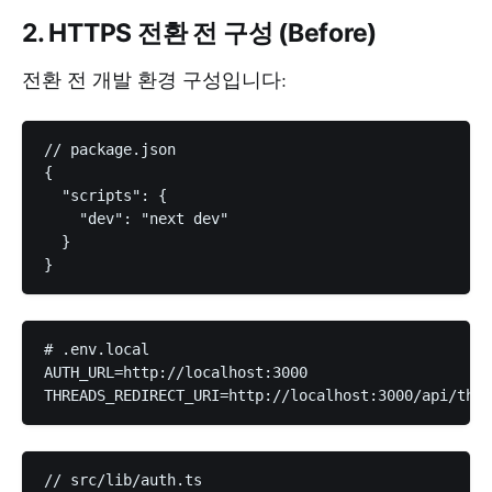
2. HTTPS 전환 전 구성 (Before)
전환 전 개발 환경 구성입니다:
// package.json

{

  "scripts": {

    "dev": "next dev"

  }

# .env.local

AUTH_URL=http://localhost:3000

// src/lib/auth.ts
