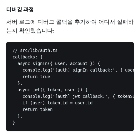
디버깅 과정
서버 로그에 디버그 콜백을 추가하여 어디서 실패하
는지 확인했습니다:
// src/lib/auth.ts

callbacks: {

  async signIn({ user, account }) {

    console.log('[auth] signIn callback:', { userId
    return true

  },

  async jwt({ token, user }) {

    console.log('[auth] jwt callback:', { tokenSub:
    if (user) token.id = user.id

    return token

  },
