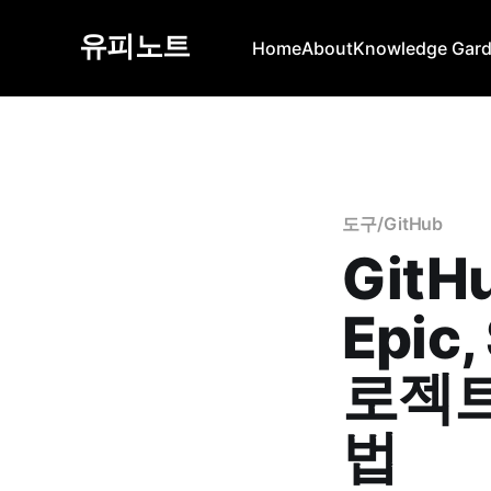
유피노트
Home
About
Knowledge Gar
도구/GitHub
GitH
Epic,
로젝
법