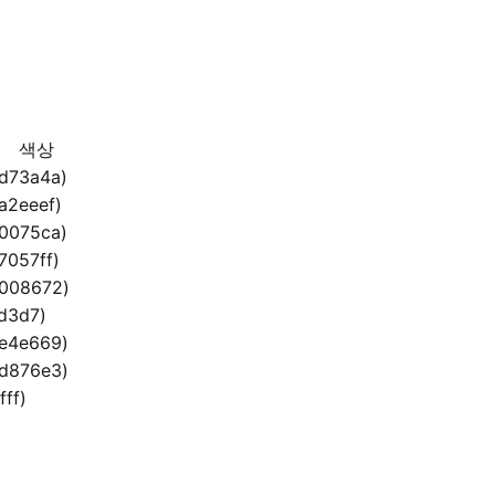
색상
d73a4a)
2eeef)
0075ca)
057ff)
008672)
d3d7)
e4e669)
d876e3)
fff)