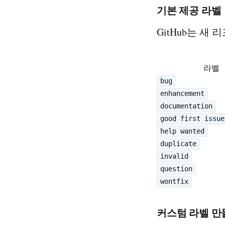
기본 제공 라벨
GitHub는 새
라벨
bug
enhancement
documentation
good first issue
help wanted
duplicate
invalid
question
wontfix
커스텀 라벨 만