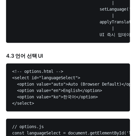
                                         |

                                    setLanguage('en
                                         |

                                    applyTranslatio
                                         |

4.3 언어 선택 UI
<!-- options.html -->

<select id="languageSelect">

  <option value="auto">Auto (Browser Default)</opti
  <option value="en">English</option>

  <option value="ko">한국어</option>

// options.js

const languageSelect = document.getElementById('lan