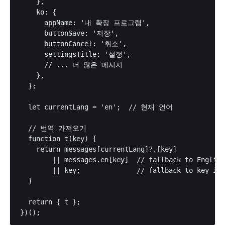
    },

    ko: {

      appName: '내 확장 프로그램',

      buttonSave: '저장',

      buttonCancel: '취소',

      settingsTitle: '설정',

      // ... 더 많은 메시지

    },

  };

  let currentLang = 'en';  // 현재 언어

  // 번역 가져오기

  function t(key) {

    return messages[currentLang]?.[key]

        || messages.en[key]  // fallback to English

        || key;              // fallback to key its
  }

  return { t };
