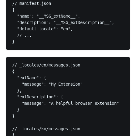
// manifest.json

{

  "name": "__MSG_extName__",

  "description": "__MSG_extDescription__",

  "default_locale": "en",

  // ...

// _locales/en/messages.json

{

  "extName": {

    "message": "My Extension"

  },

  "extDescription": {

    "message": "A helpful browser extension"

  }

}

// _locales/ko/messages.json

{
