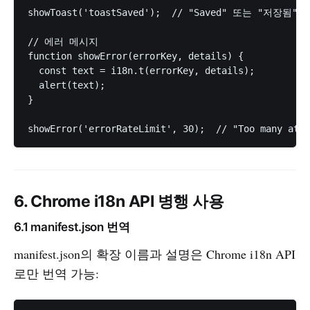
showToast('toastSaved');  // "Saved" 또는 "저장됨"

// 에러 메시지

function showError(errorKey, details) {

  const text = i18n.t(errorKey, details);

  alert(text);

}

6. Chrome i18n API 병행 사용
6.1 manifest.json 번역
manifest.json의 확장 이름과 설명은 Chrome i18n API
로만 번역 가능: