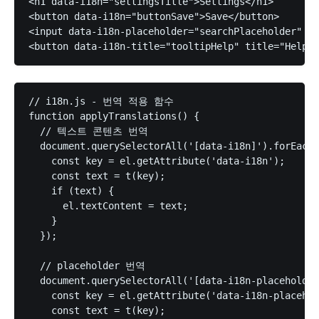
<h1 data-i18n="settingsTitle">Settings</h1>

<button data-i18n="buttonSave">Save</button>

<input data-i18n-placeholder="searchPlaceholder" pl
// i18n.js - 번역 적용 함수

function applyTranslations() {

  // 텍스트 콘텐츠 번역

  document.querySelectorAll('[data-i18n]').forEach(
    const key = el.getAttribute('data-i18n');

    const text = t(key);

    if (text) {

      el.textContent = text;

    }

  });

  // placeholder 번역

  document.querySelectorAll('[data-i18n-placeholder
    const key = el.getAttribute('data-i18n-placehol
    const text = t(key);
