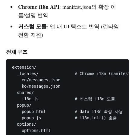
Chrome i18n API
: manifest.json의 확장 이
름/설명 번역
커스텀 모듈
: 앱 내 UI 텍스트 번역 (런타임
전환 지원)
전체 구조
extension/

  _locales/               # Chrome i18n (manifest용)
    en/messages.json

    ko/messages.json

  shared/

    i18n.js               # 커스텀 i18n 모듈

  popup/

    popup.html            # data-i18n 속성 사용

    popup.js              # i18n.init() 호출

  options/

    options.html
