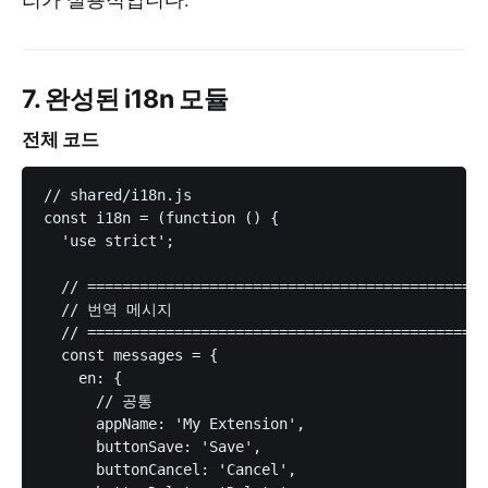
7. 완성된 i18n 모듈
전체 코드
// shared/i18n.js

const i18n = (function () {

  'use strict';

  // ============================================

  // 번역 메시지

  // ============================================

  const messages = {

    en: {

      // 공통

      appName: 'My Extension',

      buttonSave: 'Save',

      buttonCancel: 'Cancel',
