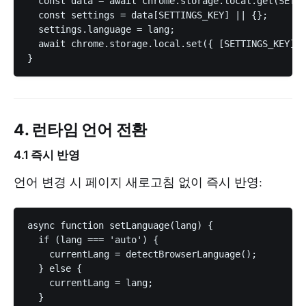
  const data = await chrome.storage.local.get(SETTI
  const settings = data[SETTINGS_KEY] || {};

  settings.language = lang;

  await chrome.storage.local.set({ [SETTINGS_KEY]: 
4. 런타임 언어 전환
4.1 즉시 반영
언어 변경 시 페이지 새로고침 없이 즉시 반영:
async function setLanguage(lang) {

  if (lang === 'auto') {

    currentLang = detectBrowserLanguage();

  } else {

    currentLang = lang;

  }
