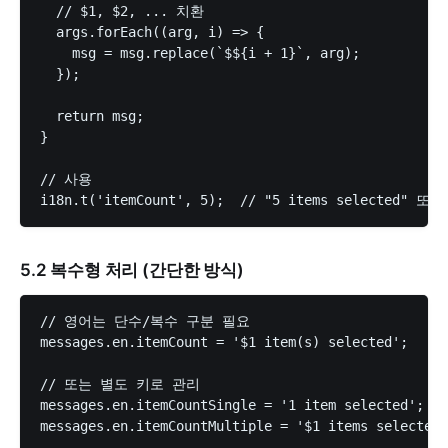
  // $1, $2, ... 치환

  args.forEach((arg, i) => {

    msg = msg.replace(`$${i + 1}`, arg);

  });

  return msg;

}

// 사용

5.2 복수형 처리 (간단한 방식)
// 영어는 단수/복수 구분 필요

messages.en.itemCount = '$1 item(s) selected';

// 또는 별도 키로 관리

messages.en.itemCountSingle = '1 item selected';

messages.en.itemCountMultiple = '$1 items selected'