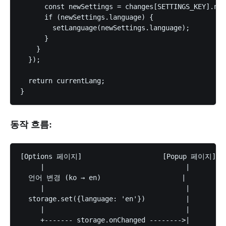
      const newSettings = changes[SETTINGS_KEY].new
      if (newSettings.language) {

        setLanguage(newSettings.language);

      }

    }

  });

  return currentLang;

동작 흐름:
[Options 페이지]                    [Popup 페이지]

     |                                   |

  언어 변경 (ko → en)                    |

     |                                   |

  storage.set({language: 'en'})          |

     |                                   |

     +------- storage.onChanged -------->|
