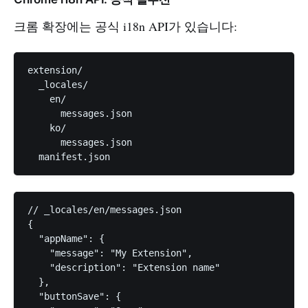
크롬 확장에는 공식 i18n API가 있습니다:
extension/

  _locales/

    en/

      messages.json

    ko/

      messages.json

// _locales/en/messages.json

{

  "appName": {

    "message": "My Extension",

    "description": "Extension name"

  },

  "buttonSave": {
