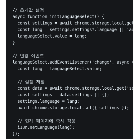
// 초기값 설정

async function initLanguageSelect() {

  const settings = await chrome.storage.local.get('
  const lang = settings.settings?.language || 'auto
  languageSelect.value = lang;

}

// 변경 이벤트

languageSelect.addEventListener('change', async () 
  const lang = languageSelect.value;

  // 설정 저장

  const data = await chrome.storage.local.get('sett
  const settings = data.settings || {};

  settings.language = lang;

  await chrome.storage.local.set({ settings });

  // 현재 페이지에 즉시 적용

  i18n.setLanguage(lang);

});
