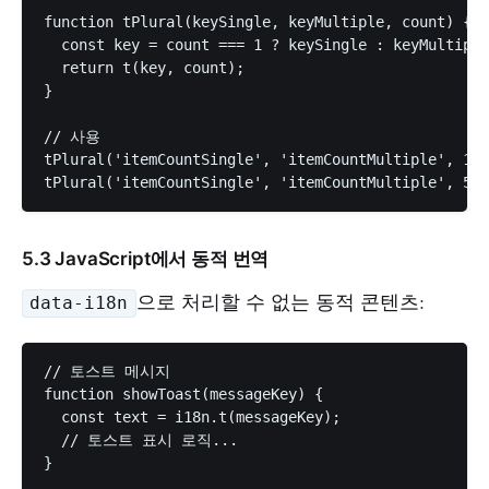
function tPlural(keySingle, keyMultiple, count) {

  const key = count === 1 ? keySingle : keyMultiple
  return t(key, count);

}

// 사용

tPlural('itemCountSingle', 'itemCountMultiple', 1);
5.3 JavaScript에서 동적 번역
으로 처리할 수 없는 동적 콘텐츠:
data-i18n
// 토스트 메시지

function showToast(messageKey) {

  const text = i18n.t(messageKey);

  // 토스트 표시 로직...

}
