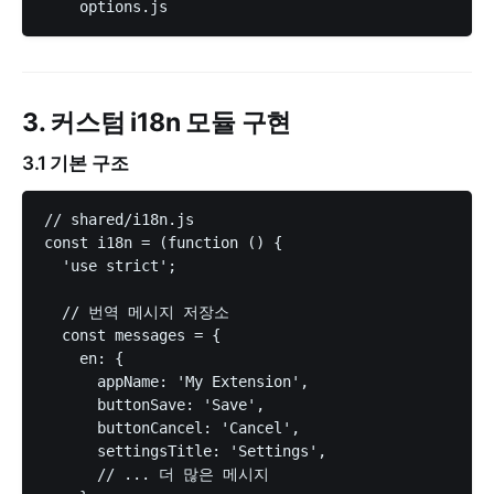
3. 커스텀 i18n 모듈 구현
3.1 기본 구조
// shared/i18n.js

const i18n = (function () {

  'use strict';

  // 번역 메시지 저장소

  const messages = {

    en: {

      appName: 'My Extension',

      buttonSave: 'Save',

      buttonCancel: 'Cancel',

      settingsTitle: 'Settings',

      // ... 더 많은 메시지
