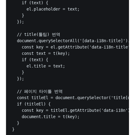
    if (text) {

      el.placeholder = text;

    }

  });

  // title(툴팁) 번역

  document.querySelectorAll('[data-i18n-title]').fo
    const key = el.getAttribute('data-i18n-title');

    const text = t(key);

    if (text) {

      el.title = text;

    }

  });

  // 페이지 타이틀 번역

  const titleEl = document.querySelector('title[dat
  if (titleEl) {

    const key = titleEl.getAttribute('data-i18n');

    document.title = t(key);

  }
