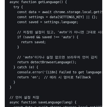
async function getLanguage() {

  try {

    const data = await chrome.storage.local.get(SET
    const settings = data[SETTINGS_KEY] || {};

    const saved = settings.language;

    // 저장된 설정이 있고, 'auto'가 아니면 그대로 사용

    if (saved && saved !== 'auto') {

      return saved;

    }

    // 'auto'이거나 설정 없으면 브라우저 언어 감지

    return detectBrowserLanguage();

  } catch (e) {

    console.error('[i18n] Failed to get language:',
    return 'en';  // 에러 시 영어로 fallback

  }

}

// 언어 설정 저장

async function saveLanguage(lang) {
