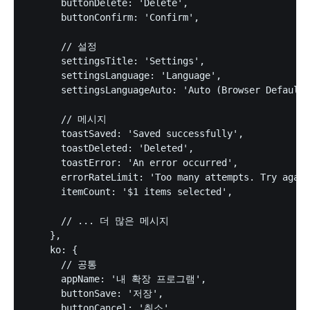
      buttonDelete: 'Delete',

      buttonConfirm: 'Confirm',

      // 설정

      settingsTitle: 'Settings',

      settingsLanguage: 'Language',

      settingsLanguageAuto: 'Auto (Browser Default)
      // 메시지

      toastSaved: 'Saved successfully',

      toastDeleted: 'Deleted',

      toastError: 'An error occurred',

      errorRateLimit: 'Too many attempts. Try again
      itemCount: '$1 items selected',

      // ... 더 많은 메시지

    },

    ko: {

      // 공통

      appName: '내 확장 프로그램',

      buttonSave: '저장',

      buttonCancel: '취소',
