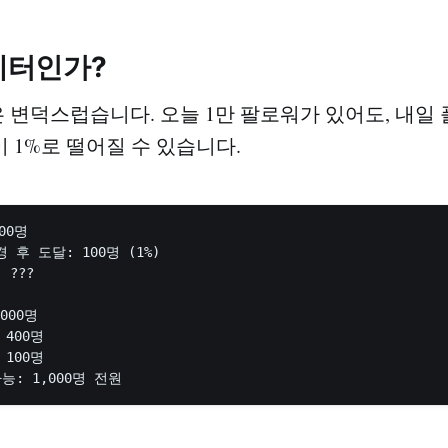
스레터인가?
은 변덕스럽습니다. 오늘 1만 팔로워가 있어도, 내일
 1%로 떨어질 수 있습니다.
00명

 후 도달: 100명 (1%)

???

00명

400명

100명
