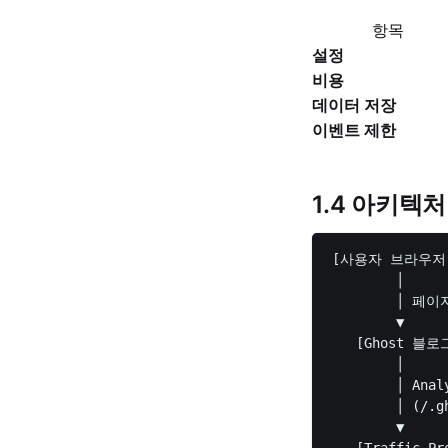
항목
설정
비용
데이터 저장
이벤트 제한
1.4 아키텍처
[사용자 브라우저]
        │

        │ 페이
        ▼

   [Ghost 블로그
        │

        │ An
        │ (/.gh
        ▼

   [Traffic P