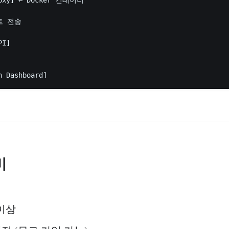
트 전송

I]

비
건
0 이상