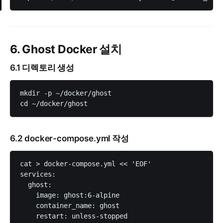
6. Ghost Docker 설치
6.1 디렉토리 생성
mkdir -p ~/docker/ghost

6.2 docker-compose.yml 작성
cat > docker-compose.yml << 'EOF'

services:

  ghost:

    image: ghost:6-alpine

    container_name: ghost

    restart: unless-stopped
