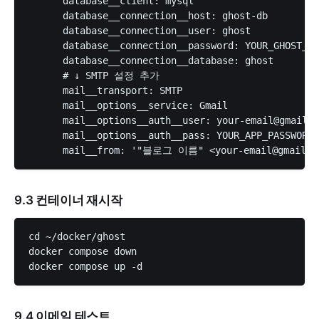
      database__client: mysql

      database__connection__host: ghost-db

      database__connection__user: ghost

      database__connection__password: YOUR_GHOST_DB
      database__connection__database: ghost

      # ↓ SMTP 설정 추가

      mail__transport: SMTP

      mail__options__service: Gmail

      mail__options__auth__user: 
your-email@gmail.c
      mail__options__auth__pass: YOUR_APP_PASSWO
      mail__from: '"블로그 이름" <
your-email@gmail.c
9.3 컨테이너 재시작
cd ~/docker/ghost

docker compose down

9.4 이메일 테스트