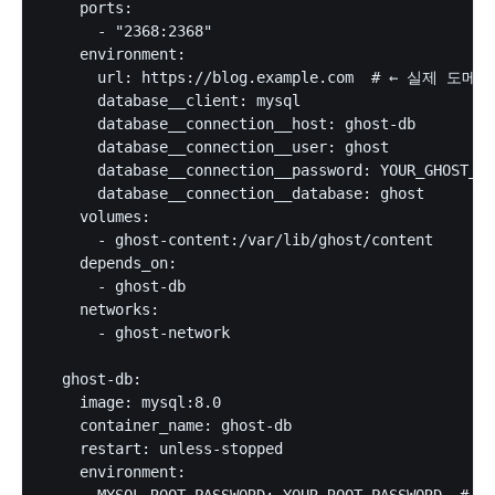
    ports:

      - "2368:2368"

    environment:

      url: https://blog.example.com  # ← 실제 도메
      database__client: mysql

      database__connection__host: ghost-db

      database__connection__user: ghost

      database__connection__password: YOUR_GHOST_
      database__connection__database: ghost

    volumes:

      - ghost-content:/var/lib/ghost/content

    depends_on:

      - ghost-db

    networks:

      - ghost-network

  ghost-db:

    image: mysql:8.0

    container_name: ghost-db

    restart: unless-stopped

    environment:

      MYSQL_ROOT_PASSWORD: YOUR_ROOT_PASSWORD  # 