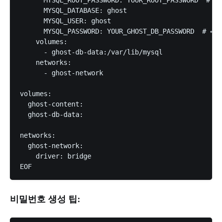
      MYSQL_DATABASE: ghost

      MYSQL_USER: ghost

      MYSQL_PASSWORD: YOUR_GHOST_DB_PASSWORD  # 
    volumes:

      - ghost-db-data:/var/lib/mysql

    networks:

      - ghost-network

volumes:

  ghost-content:

  ghost-db-data:

networks:

  ghost-network:

    driver: bridge

비밀번호 생성 팁: