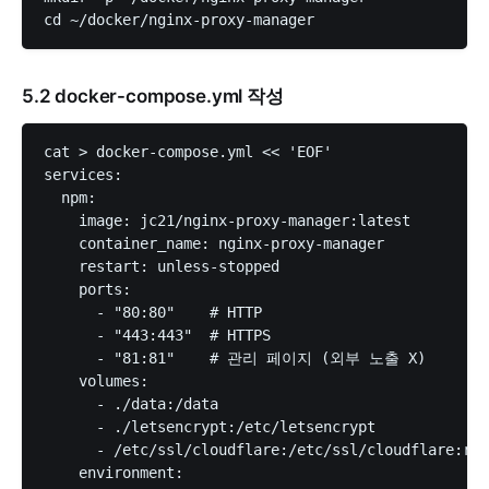
5.2 docker-compose.yml 작성
cat > docker-compose.yml << 'EOF'

services:

  npm:

    image: jc21/nginx-proxy-manager:latest

    container_name: nginx-proxy-manager

    restart: unless-stopped

    ports:

      - "80:80"    # HTTP

      - "443:443"  # HTTPS

      - "81:81"    # 관리 페이지 (외부 노출 X)

    volumes:

      - ./data:/data

      - ./letsencrypt:/etc/letsencrypt

      - /etc/ssl/cloudflare:/etc/ssl/cloudflare:ro
    environment:
