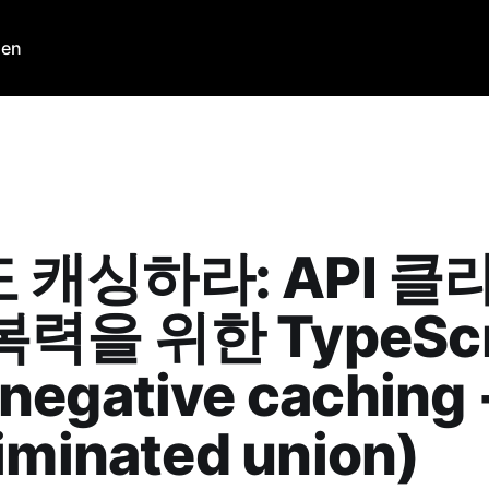
den
 캐싱하라: API 클
력을 위한 TypeScr
negative caching 
iminated union)