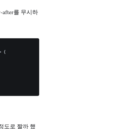
after를 무시하
 {

정도로 짤까 했