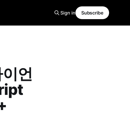
Sign in
Subscribe
라이언
ipt
+