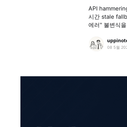
API hammer
시간 stale fal
에러" 불변식을
uppinot
08 5월 20