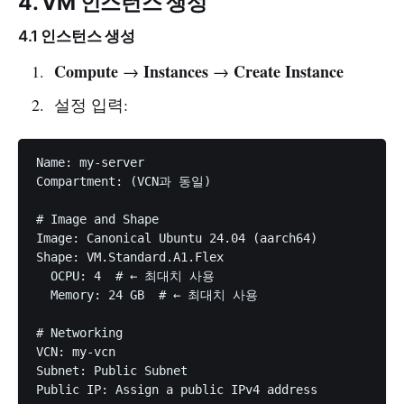
4. VM 인스턴스 생성
4.1 인스턴스 생성
Compute
Instances
Create Instance
→
→
설정 입력:
Name: my-server

Compartment: (VCN과 동일)

# Image and Shape

Image: Canonical Ubuntu 24.04 (aarch64)

Shape: VM.Standard.A1.Flex

  OCPU: 4  # ← 최대치 사용

  Memory: 24 GB  # ← 최대치 사용

# Networking

VCN: my-vcn

Subnet: Public Subnet

Public IP: Assign a public IPv4 address
