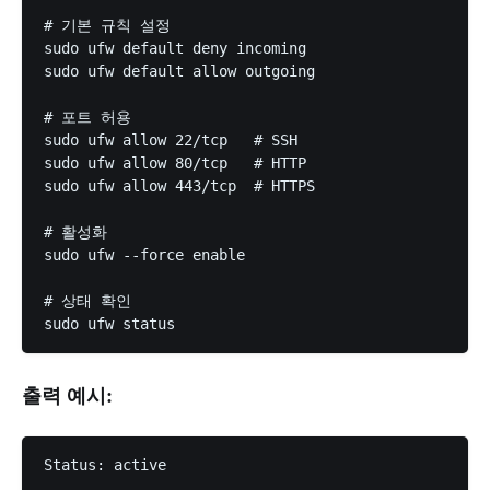
# 기본 규칙 설정

sudo ufw default deny incoming

sudo ufw default allow outgoing

# 포트 허용

sudo ufw allow 22/tcp   # SSH

sudo ufw allow 80/tcp   # HTTP

sudo ufw allow 443/tcp  # HTTPS

# 활성화

sudo ufw --force enable

# 상태 확인

출력 예시:
Status: active
