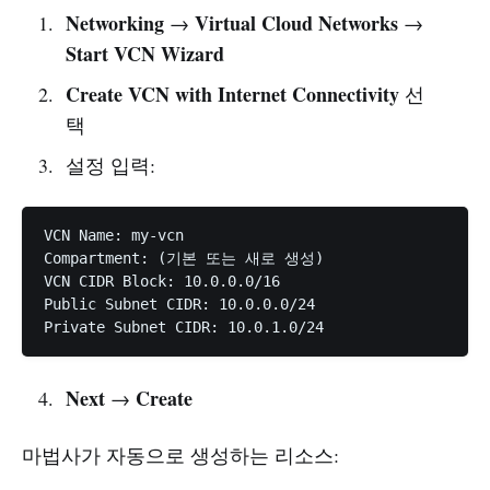
Networking
Virtual Cloud Networks
→
→
Start VCN Wizard
Create VCN with Internet Connectivity
선
택
설정 입력:
VCN Name: my-vcn

Compartment: (기본 또는 새로 생성)

VCN CIDR Block: 10.0.0.0/16

Public Subnet CIDR: 10.0.0.0/24

Next
Create
→
마법사가 자동으로 생성하는 리소스: