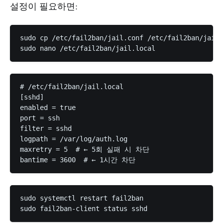
설정이 필요하면:
sudo cp /etc/fail2ban/jail.conf /etc/fail2ban/jail.
# /etc/fail2ban/jail.local

[sshd]

enabled = true

port = ssh

filter = sshd

logpath = /var/log/auth.log

maxretry = 5  # ← 5회 실패 시 차단

sudo systemctl restart fail2ban
