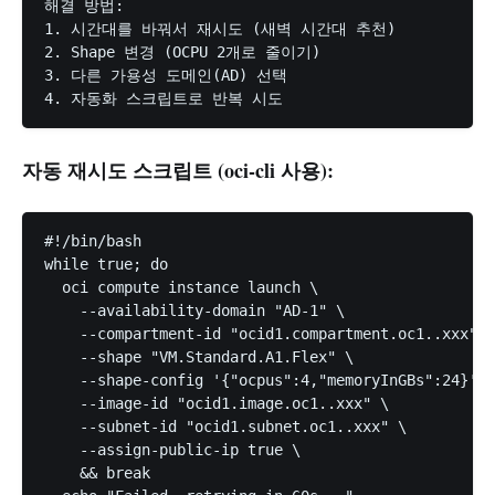
해결 방법:

1. 시간대를 바꿔서 재시도 (새벽 시간대 추천)

2. Shape 변경 (OCPU 2개로 줄이기)

3. 다른 가용성 도메인(AD) 선택

자동 재시도 스크립트 (oci-cli 사용):
#!/bin/bash

while true; do

  oci compute instance launch \

    --availability-domain "AD-1" \

    --compartment-id "ocid1.compartment.oc1..xxx" \

    --shape "VM.Standard.A1.Flex" \

    --shape-config '{"ocpus":4,"memoryInGBs":24}' \

    --image-id "ocid1.image.oc1..xxx" \

    --subnet-id "ocid1.subnet.oc1..xxx" \

    --assign-public-ip true \

    && break
