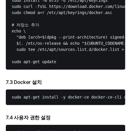
sudo install -m 0755 -d /etc/apt/keyrings

sudo curl -fsSL https://download.docker.com/linux/u
sudo chmod a+r /etc/apt/keyrings/docker.asc

# 저장소 추가

echo \

  "deb [arch=$(dpkg --print-architecture) signed-by
  $(. /etc/os-release && echo "${UBUNTU_CODENAME:-$
  sudo tee /etc/apt/sources.list.d/docker.list > /d
7.3 Docker 설치
7.4 사용자 권한 설정